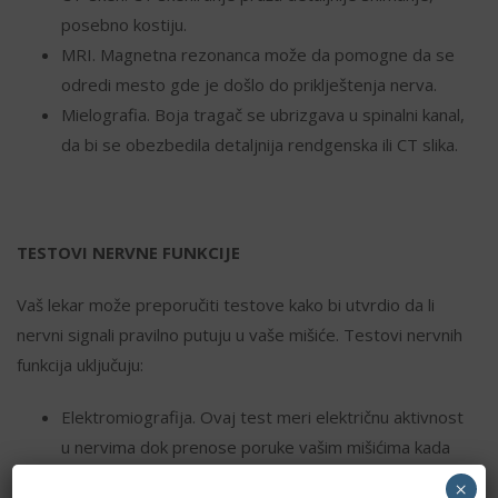
posebno kostiju.
MRI. Magnetna rezonanca može da pomogne da se
odredi mesto gde je došlo do priklještenja nerva.
Mielografia. Boja tragač se ubrizgava u spinalni kanal,
da bi se obezbedila detaljnija rendgenska ili CT slika.
TESTOVI NERVNE FUNKCIJE
Vaš lekar može preporučiti testove kako bi utvrdio da li
nervni signali pravilno putuju u vaše mišiće. Testovi nervnih
funkcija uključuju:
Elektromiografija. Ovaj test meri električnu aktivnost
u nervima dok prenose poruke vašim mišićima kada
se mišići kontrakuju i miruju.
×