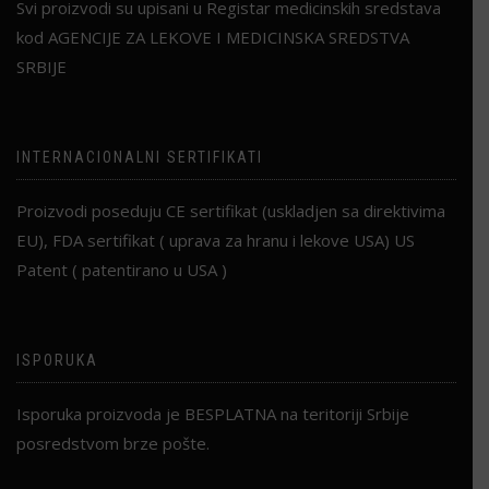
Svi proizvodi su upisani u Registar medicinskih sredstava
kod AGENCIJE ZA LEKOVE I MEDICINSKA SREDSTVA
SRBIJE
INTERNACIONALNI SERTIFIKATI
Proizvodi poseduju CE sertifikat (uskladjen sa direktivima
EU), FDA sertifikat ( uprava za hranu i lekove USA) US
Patent ( patentirano u USA )
ISPORUKA
Isporuka proizvoda je BESPLATNA na teritoriji Srbije
posredstvom brze pošte.