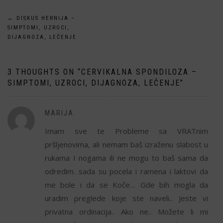
Кретање
←
DISKUS HERNIJA –
SIMPTOMI, UZROCI,
чланка
DIJAGNOZA, LEČENJE
3 THOUGHTS ON “
CERVIKALNA SPONDILOZA –
SIMPTOMI, UZROCI, DIJAGNOZA, LEČENJE
”
MARIJA
Imam sve te Probleme sa VRATnim
pršljenovima, ali nemam baš izraženu slabost u
rukama I nogama ili ne mogu to baš sama da
odredim. sada su pocela i ramena i laktovi da
me bole i da se Koče… Gde bih mogla da
uradim preglede koje ste naveli.. Jeste vi
privatna ordinacija.. Ako ne.. Možete li mi