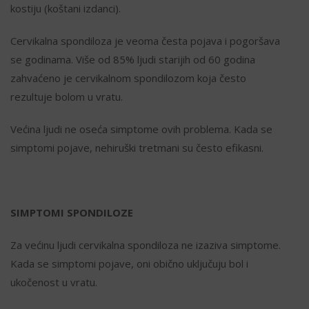
kostiju (koštani izdanci).
Cervikalna spondiloza je veoma česta pojava i pogoršava
se godinama. Više od 85% ljudi starijih od 60 godina
zahvaćeno je cervikalnom spondilozom koja često
rezultuje bolom u vratu.
Većina ljudi ne oseća simptome ovih problema. Kada se
simptomi pojave, nehiruški tretmani su često efikasni.
SIMPTOMI SPONDILOZE
Za većinu ljudi cervikalna spondiloza ne izaziva simptome.
Kada se simptomi pojave, oni obično uključuju bol i
ukočenost u vratu.