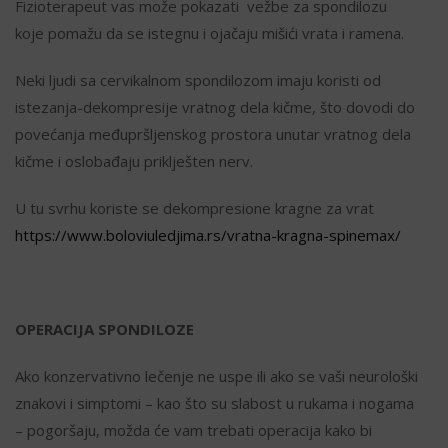
Fizioterapeut vas može pokazati vežbe za spondilozu
koje pomažu da se istegnu i ojačaju mišići vrata i ramena.
Neki ljudi sa cervikalnom spondilozom imaju koristi od
istezanja-dekompresije vratnog dela kičme, što dovodi do
povećanja međupršljenskog prostora unutar vratnog dela
kičme i oslobađaju priklješten nerv.
U tu svrhu koriste se dekompresione kragne za vrat
https://www.boloviuledjima.rs/vratna-kragna-spinemax/
OPERACIJA SPONDILOZE
Ako konzervativno lečenje ne uspe ili ako se vaši neurološki
znakovi i simptomi – kao što su slabost u rukama i nogama
– pogoršaju, možda će vam trebati operacija kako bi