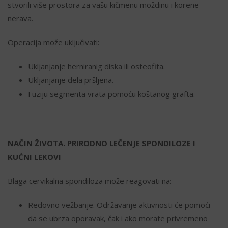
stvorili više prostora za vašu kičmenu moždinu i korene
nerava.
Operacija može uključivati:
Ukljanjanje herniranig diska ili osteofita.
Ukljanjanje dela pršljena.
Fuziju segmenta vrata pomoću koštanog grafta.
NAČIN ŽIVOTA. PRIRODNO LEČENJE SPONDILOZE I
KUĆNI LEKOVI
Blaga cervikalna spondiloza može reagovati na:
Redovno vežbanje. Održavanje aktivnosti će pomoći
da se ubrza oporavak, čak i ako morate privremeno