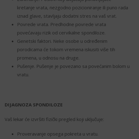
kretanje vrata, nezgodno pozicioniranje ili puno rada
iznad glave, stavljaju dodatni stres na vaš vrat.
Povrede vrata. Predhodne povrede vrata
povećavaju rizik od cervikalne spondiloze.
Genetski faktori. Neke osobe u određenim
porodicama će tokom vremena iskusiti više tih
promena, u odnosu na druge.
Pušenje. Pušenje je povezano sa povećanim bolom u
vratu.
DIJAGNOZA SPONDILOZE
Vaš lekar će izvršiti fizički pregled koji uključuje:
Proveravanje opsega pokreta u vratu.