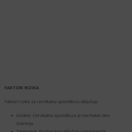
FAKTORI RIZIKA
Faktori rizika za cervikalnu spondilozu uključuju:
Godine. Cervikalna spondiloza je normalan deo
starenja.
Zanimanje. Poslovi koji uključuju ponavljajuće