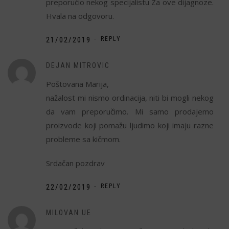
preporučio nekog specijalistu Za ove dijagnoze.
Hvala na odgovoru.
-
21/02/2019
REPLY
DEJAN MITROVIC
Poštovana Marija,
nažalost mi nismo ordinacija, niti bi mogli nekog
da vam preporučimo. Mi samo prodajemo
proizvode koji pomažu ljudimo koji imaju razne
probleme sa kičmom.
Srdačan pozdrav
-
22/02/2019
REPLY
MILOVAN UE