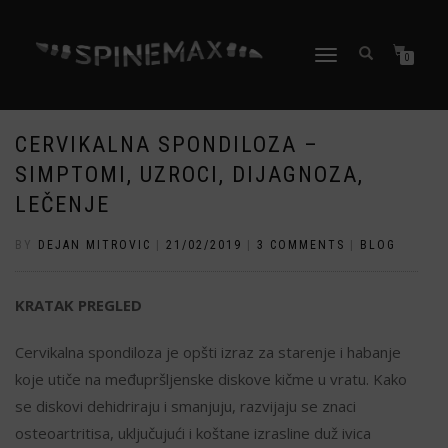
TOGGLE
0
NAVIGATION
CERVIKALNA SPONDILOZA –
SIMPTOMI, UZROCI, DIJAGNOZA,
LEČENJE
BY
DEJAN MITROVIC
|
21/02/2019
|
3 COMMENTS
|
BLOG
KRATAK PREGLED
Cervikalna spondiloza je opšti izraz za starenje i habanje
koje utiče na međupršljenske diskove kičme u vratu. Kako
se diskovi dehidriraju i smanjuju, razvijaju se znaci
osteoartritisa, uključujući i koštane izrasline duž ivica