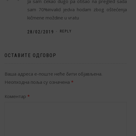
Ja sam čekao dugo pa otišao na pregled sada
sam 70%invalid jedva hodam zbog oštećenja
kičmene moždine u vratu
-
28/02/2019
REPLY
ОСТАВИТЕ ОДГОВОР
Ваша адреса е-поште неће бити објављена.
Неопходна поља су означена
*
Коментар
*