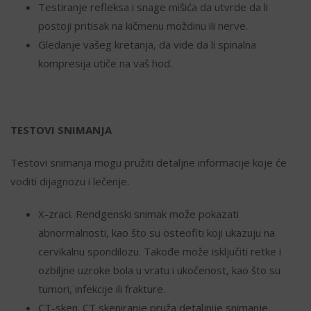
Testiranje refleksa i snage mišića da utvrde da li
postoji pritisak na kičmenu moždinu ili nerve.
Gledanje vašeg kretanja, da vide da li spinalna
kompresija utiče na vaš hod.
TESTOVI SNIMANJA
Testovi snimanja mogu pružiti detaljne informacije koje će
voditi dijagnozu i lečenje.
X-zraci. Rendgenski snimak može pokazati
abnormalnosti, kao što su osteofiti koji ukazuju na
cervikalnu spondilozu. Takođe može isključiti retke i
ozbiljne uzroke bola u vratu i ukočenost, kao što su
tumori, infekcije ili frakture.
CT-sken. CT skeniranje pruža detaljnije snimanje,