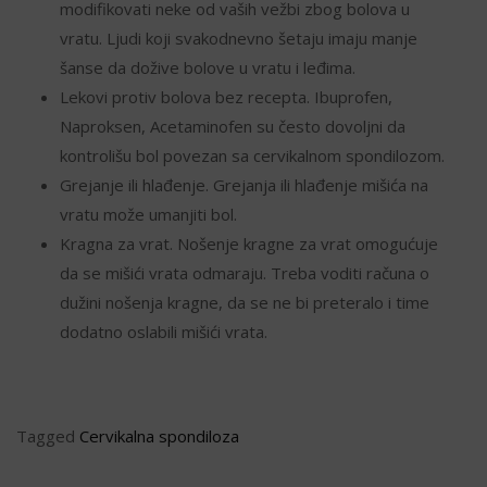
modifikovati neke od vaših vežbi zbog bolova u
vratu. Ljudi koji svakodnevno šetaju imaju manje
šanse da dožive bolove u vratu i leđima.
Lekovi protiv bolova bez recepta. Ibuprofen,
Naproksen, Acetaminofen su često dovoljni da
kontrolišu bol povezan sa cervikalnom spondilozom.
Grejanje ili hlađenje. Grejanja ili hlađenje mišića na
vratu može umanjiti bol.
Kragna za vrat. Nošenje kragne za vrat omogućuje
da se mišići vrata odmaraju. Treba voditi računa o
dužini nošenja kragne, da se ne bi preteralo i time
dodatno oslabili mišići vrata.
Tagged
Cervikalna spondiloza