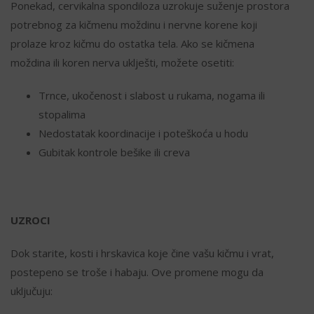
Ponekad, cervikalna spondiloza uzrokuje suženje prostora
potrebnog za kičmenu moždinu i nervne korene koji
prolaze kroz kičmu do ostatka tela. Ako se kičmena
moždina ili koren nerva uklješti, možete osetiti:
Trnce, ukočenost i slabost u rukama, nogama ili
stopalima
Nedostatak koordinacije i poteškoća u hodu
Gubitak kontrole bešike ili creva
UZROCI
Dok starite, kosti i hrskavica koje čine vašu kičmu i vrat,
postepeno se troše i habaju. Ove promene mogu da
uključuju: