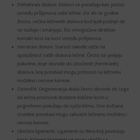
Dehidrirani diskovi. Diskovi se ponašaju kao jastuci
između pršljenova vaše kičme. Do 40-te godine
života, većina kičmenih diskova kod ljudi počinje da
se isušuje i smanjuje, što omogućava direktan
kontakt kost na kost između pršljenova.
Hernirani diskovi. Starost takođe utiče na
spoljašnost vaših diskova kičme. Često se javljaju
pukotine, koje dovode do izbočenih (herniranih)
diskova, koji ponekad mogu pritisnuti na kičmenu
moždinu i nervne korene.
Osteofiti. Degeneracija diska često dovode do toga
da kičma proizvodi dodatne količine kosti u
pogrešnom pokušaju da ojača kičmu. Ove koštane
izrasline ponekad mogu zahvatiti kičmenu moždinu i
nervne korene.
Ukočeni ligamenti. Ligamenti su tkiva koji povezuju
kosti. Kičmeni ligamenti se mogu ukočiti sa