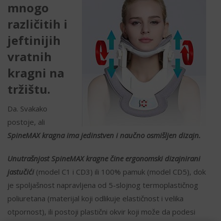
mnogo
različitih i
jeftinijih
vratnih
kragni na
tržištu.
Da. Svakako
postoje, ali
SpineMAX kragna ima jedinstven i naučno osmišljen dizajn.
Unutrašnjost SpineMAX kragne čine ergonomski dizajnirani
jastučići
(model C1 i CD3) ili 100% pamuk (model CD5), dok
je spoljašnost napravljena od 5-slojnog termoplastičnog
poliuretana (materijal koji odlikuje elastičnost i velika
otpornost), ili postoji plastični okvir koji može da podesi