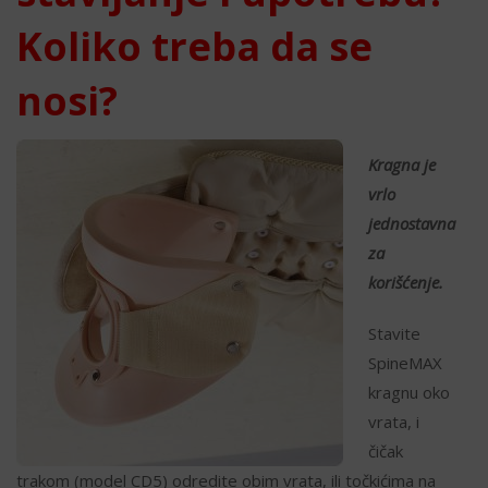
Koliko treba da se
nosi?
Kragna je
vrlo
jednostavna
za
korišćenje.
Stavite
SpineMAX
kragnu oko
vrata, i
čičak
trakom (model CD5) odredite obim vrata, ili točkićima na