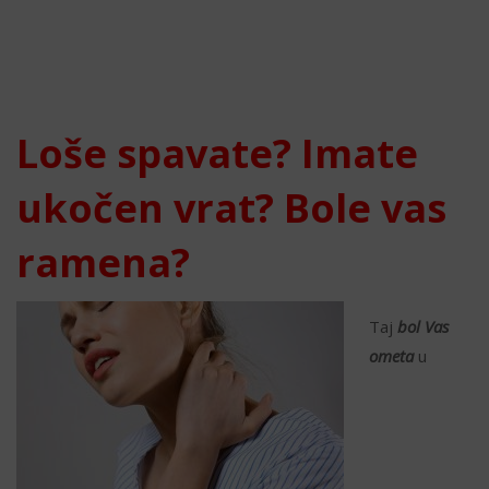
Loše spavate?
Imate
ukočen vrat? Bole vas
ramena?
Taj
bol Vas
ometa
u