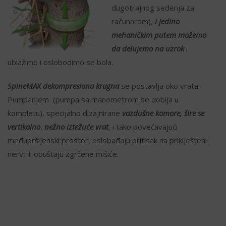
dugotrajnog sedenja za
računarom),
i jedino
mehaničkim putem možemo
da delujemo na uzrok
i
ublažimo i oslobodimo se bola.
SpineMAX dekompresiona kragna
se postavlja oko vrata.
Pumpanjem (pumpa sa manometrom se dobija u
kompletu), specijalno dizajnirane
vazdušne komore, šire se
vertikalno
,
nežno iztežuće vrat
, i tako povećavajući
međupršljenski prostor, oslobađaju pritisak na priklješteni
nerv, ili opuštaju zgrčene mišiće.