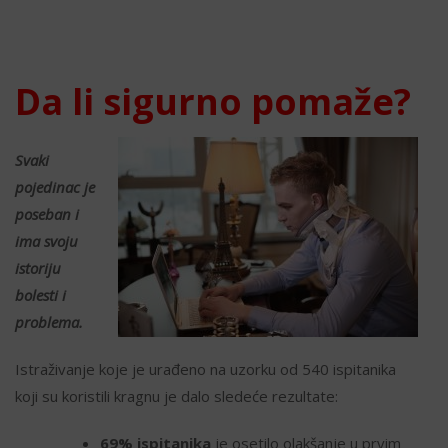
Da li sigurno pomaže?
Svaki
pojedinac je
poseban i
ima svoju
istoriju
bolesti i
problema.
Istraživanje koje je urađeno na uzorku od 540 ispitanika
koji su koristili kragnu je dalo sledeće rezultate:
69% ispitanika
je osetilo olakšanje u prvim