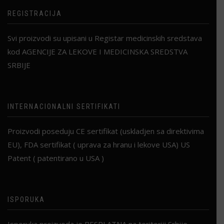
REGISTRACIJA
Svi proizvodi su upisani u Registar medicinskih sredstava
kod AGENCIJE ZA LEKOVE I MEDICINSKA SREDSTVA
SRBIJE
INTERNACIONALNI SERTIFIKATI
Proizvodi poseduju CE sertifikat (uskladjen sa direktivima
EU), FDA sertifikat ( uprava za hranu i lekove USA) US
Patent ( patentirano u USA )
ISPORUKA
Isporuka proizvoda je BESPLATNA na teritoriji Srbije