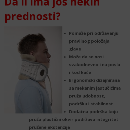
Da li ima još nekih
prednosti?
Pomaže pri održavanju
pravilnog položaja
glave
Može da se nosi
svakodnevno i na poslu
i kod kuće
Ergonomski dizajnirana
sa mekanim jastučićima
pruža udobnost,
podršku i stabilnost
Dodatna podrška koju
pruža plastični okvir podržava integritet
pružene ekstenzije