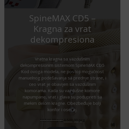
SpineMAX CD5 –
Kragna za vrat
dekompresiona
Vratna kragna sa vazdušnim
dekompresionim sistemom SpineMAX CD5
Kod ovoga modela, ne postoji mogućnost
manuelnog podešavanja sa prednje strane, i
ceo vrat je obavijen sa vazdušnim
komorama. Kada su vazdušne komore
napumpane, vrat i glava su podupreti sa
mekim delom kragne. Obezbeđuje bolji
konfor i osećaj.
Оригинална
Тренутна
10.500,00
рсд
6.500,00
рсд
цена
цена