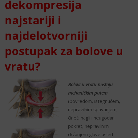
dekompresija
najstariji i
najdelotvorniji
postupak za bolove u
vratu?
Bolovi u vratu nastaju
mehaničkim putem
(povredom, istegnućem,
nepravilnim spavanjem,
čineći nagli i neugodan
pokret, nepravilnim
držanjem glave usled