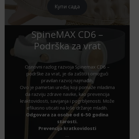
је
је:
Купи сада
била:
6.500,00 рсд.
10.500,00 рсд.
SpineMAX CD6 –
Podrška za vrat
Osnovni razlog razvoja Spinemax CD6 –
podrške za vrat, je da zaštiti i omogući
pravilan razvoj najmađih.
Ovo je pametan uređaj koji pomaže mladima
da razviju zdrave navike, kao prevencija
kraktovidosti, savijanja i pogrbljenosti. Može
efikasno uticati na loše držanje mladih.
Odgovara za osobe od 6-50 godina
starosti.
Prevencija kratkovidosti
…