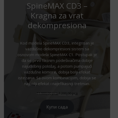
SpineMAX CD3 –
Kragna za vrat
dekompresiona
Kod modela SpineMAX CD3, integrisan je
vazdušno dekompresioni sistem sa
osnovom modela SpineMAX C1. Postupak je
da se prvo fiksnim podešivačima dobije
najudobniji položaj, a potom pumpajući
vazdušne komore, dobija bolji efekat
istezanja. Sa ovom kombinacijom, dobija se
najbolji efekat i najefikasniji tretman.
Оригинална
Тренутна
11.900,00
рсд
7.200,00
рсд
цена
цена
је
је:
Купи сада
била:
7.200,00 рсд.
11.900,00 рсд.