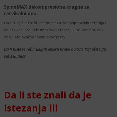
SpineMAX dekompresiona kragna za
cervikalni deo.
Da li bi radije trošili vreme na zakazivanje raznih terapija i
odlazak na iste, ili bi imali svoju terapiju, po potrebi, dok
obavljate svakodnevne aktivnosti?
Da li biste se rešili skupih lekova protiv bolova, koji oštećuju
vaš želudac?
Da li ste znali da je
istezanja ili