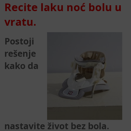
Recite laku noć bolu u
vratu.
Postoji
rešenje
kako da
nastavite život bez bola.