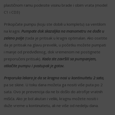
plastičnom ramu podesite visinu brade i obim vrata (model
C1 i CD3)
Prikopčate pumpu (koju ste dobili u kompletu) sa ventilom
na kragni.
Pumpate dok skazaljka na manometru ne dođe u
zeleno polje
(tada je pritisak u kragni optimalan. Ako osetite
da je pritisak na glavu prevelik, u početku možete pumpati
i manje od predviđenog, dok vremenom ne postignete
preporučeni pritisak).
Kada ste završili sa pumpanjem,
otkačite pumpu i postupak je gotov.
Preporuka lekara je da se kragna nosi u kontinuitetu 2 sata,
pa se skine. U toku dana možeta ga nositi više puta po 2
sata. Ovo je prevencija da ne bi došlo do atrofije vratnih
mišića. Ako je bol akutan i veliki, kragnu možete nositi i
duže vreme u kontinuitetu, ali ne više od nedelju dana.