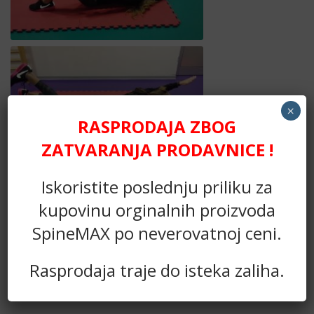
Vežbe za leđa 1. deo
×
RASPRODAJA ZBOG
ZATVARANJA PRODAVNICE !
Vežbe za leđa 2. deo
Iskoristite poslednju priliku za
kupovinu orginalnih proizvoda
SpineMAX po neverovatnoj ceni.
Rasprodaja traje do isteka zaliha.
Vežbe istezanja za leđa