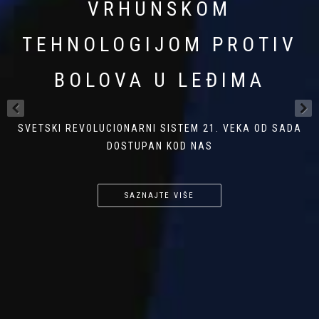
VRHUNSKOM
VRHUNSKOM
VRHUNSKOM
TEHNOLOGIJOM PROTIV
TEHNOLOGIJOM PROTIV
TEHNOLOGIJOM PROTIV
BOLOVA U LEĐIMA
BOLOVA U VRATU
BOLOVA U ZGLOBOVIMA
SVETSKI REVOLUCIONARNI SISTEM 21. VEKA OD SADA
SVETSKI REVOLUCIONARNI SISTEM 21. VEKA OD SADA
NOVI METOD FIZIOTERAPIJE
DOSTUPAN KOD NAS
DOSTUPAN KOD NAS
SAZNAJTE VIŠE
SAZNAJTE VIŠE
SAZNAJTE VIŠE