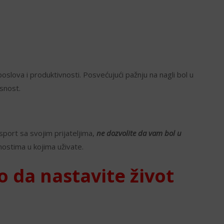
oslova i produktivnosti. Posvećujući pažnju na nagli bol u
asnost.
sport sa svojim prijateljima,
ne dozvolite da vam bol u
ostima u kojima uživate.
o da nastavite život