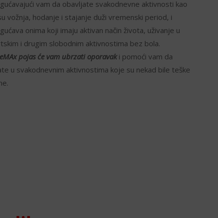
ućavajući vam da obavljate svakodnevne aktivnosti kao
su vožnja, hodanje i stajanje duži vremenski period, i
ućava onima koji imaju aktivan način života, uživanje u
tskim i drugim slobodnim aktivnostima bez bola.
neMAx p
ojas će vam ubrzati oporavak
i pomoći vam da
ate u svakodnevnim aktivnostima koje su nekad bile teške
ne.