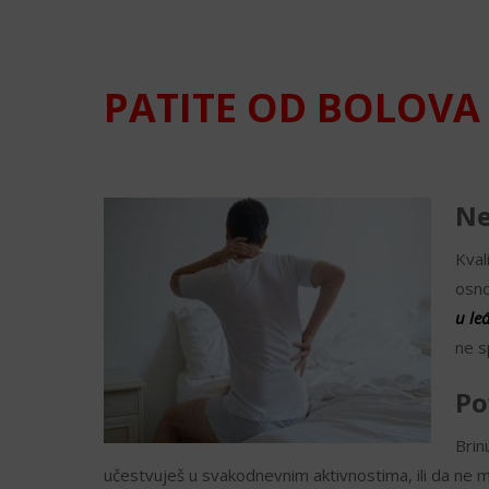
PATITE OD BOLOVA 
Ne
Kval
osno
u le
ne s
Po
Brin
učestvuješ u svakodnevnim aktivnostima, ili da ne