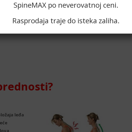
SpineMAX po neverovatnoj ceni.
dizanja teških tereta
gotrajnog stajanja
Rasprodaja traje do isteka zaliha.
išesatne svakodnevne vožnje
 prednosti?
ložaja leđa
deće
lova