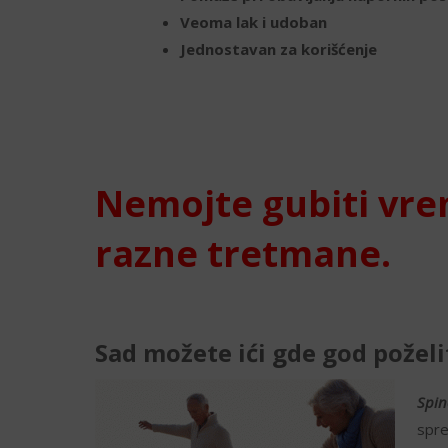
Veoma lak i udoban
Jednostavan za korišćenje
Nemojte gubiti vr
razne tretmane.
Sad možete ići gde god poželi
Spin
spre