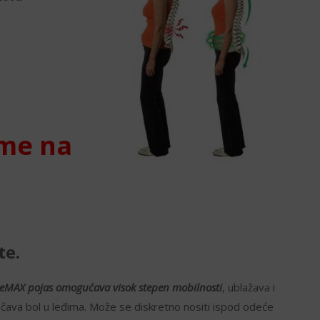
eme na
te.
eMAX pojas omogućava visok stepen mobilnosti
, ublažava i
čava bol u leđima. Može se diskretno nositi ispod odeće