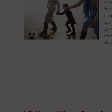
omog
što 
omog
spor
Spi
uživ
i bol