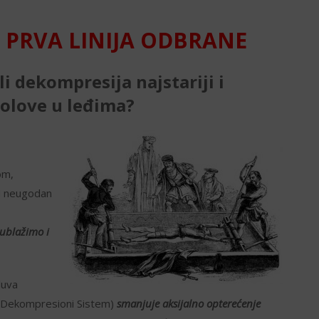
A PRVA LINIJA ODBRANE
ili dekompresija najstariji i
bolove u leđima?
om,
 i neugodan
ublažimo i
duva
o Dekompresioni Sistem)
smanjuje aksijalno opterećenje