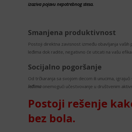
izaziva pojavu nepotrebnog stesa.
Smanjena produktivnost
Postoji direktna zavisnost između obavljanja vaših p
leđima dok radite, negativno će uticati na vašu efik
Socijalno pogoršanje
Od trčkaranja sa svojom decom ili unucima, igrajući 
leđima
onemogući učestvovanje u društvenim aktivn
Postoji rešenje kak
bez bola.