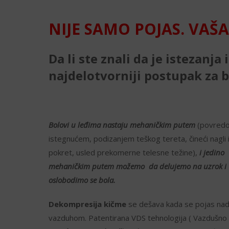
NIJE SAMO POJAS. VAŠ
Da li ste znali da je istezanja 
najdelotvorniji postupak za 
Bolovi u leđima nastaju mehaničkim putem
(povred
istegnućem, podizanjem teškog tereta, čineći nagli
pokret, usled prekomerne telesne težine),
i jedino
mehaničkim putem možemo da delujemo na uzrok i 
oslobodimo se bola.
Dekompresija kičme
se dešava kada se pojas na
vazduhom. Patentirana VDS tehnologija ( Vazdušn