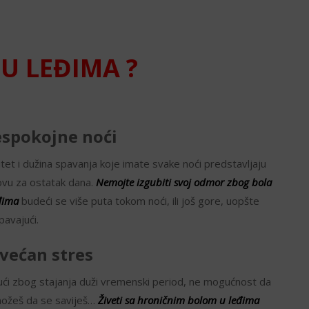
U LEĐIMA ?
spokojne noći
itet i dužina spavanja koje imate svake noći predstavljaju
vu za ostatak dana.
Nemojte izgubiti svoj odmor zbog bola
đima
budeći se više puta tokom noći, ili još gore, uopšte
pavajući.
većan stres
ući zbog stajanja duži vremenski period, ne mogućnost da
 možeš da se saviješ…
Živeti sa hroničnim bolom u leđima