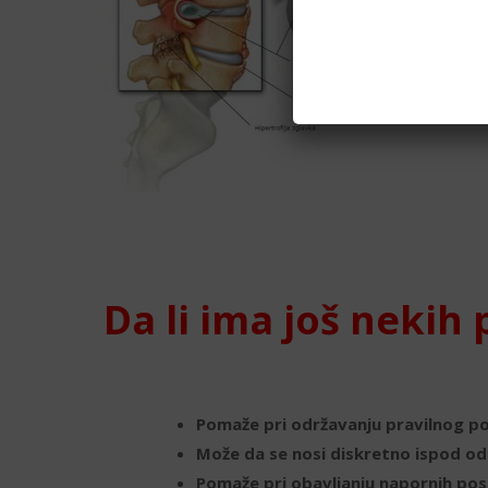
Kod po
Kod du
Kod v
Da li ima još nekih
Pomaže pri održavanju pravilnog po
Može da se nosi diskretno ispod o
Pomaže pri obavljanju napornih pos