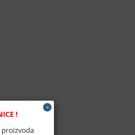
×
CE !
h proizvoda