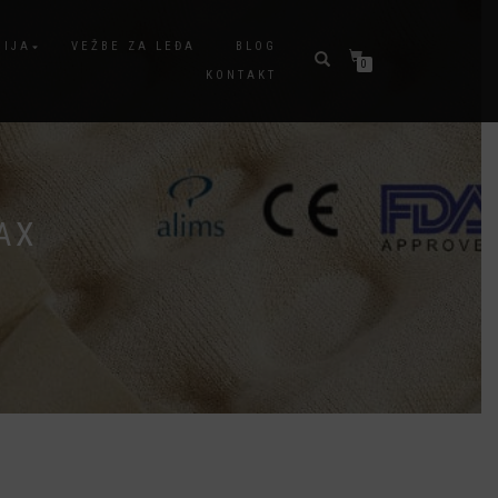
GIJA
VEŽBE ZA LEĐA
BLOG
0
KONTAKT
AX