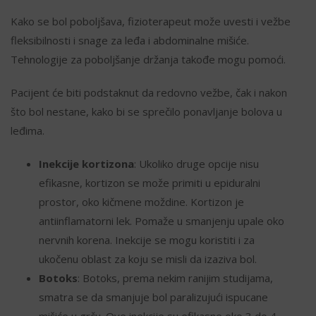
Kako se bol poboljšava, fizioterapeut može uvesti i vežbe
fleksibilnosti i snage za leđa i abdominalne mišiće.
Tehnologije za poboljšanje držanja takođe mogu pomoći.
Pacijent će biti podstaknut da redovno vežbe, čak i nakon
što bol nestane, kako bi se sprečilo ponavljanje bolova u
leđima.
Inekcije kortizona
: Ukoliko druge opcije nisu
efikasne, kortizon se može primiti u epiduralni
prostor, oko kičmene moždine. Kortizon je
antiinflamatorni lek. Pomaže u smanjenju upale oko
nervnih korena. Inekcije se mogu koristiti i za
ukočenu oblast za koju se misli da izaziva bol.
Botoks
: Botoks, prema nekim ranijim studijama,
smatra se da smanjuje bol paralizujući ispucane