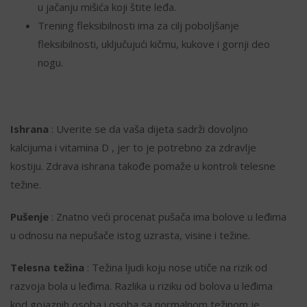
u jačanju mišića koji štite leđa.
Trening fleksibilnosti ima za cilj poboljšanje
fleksibilnosti, uključujući kičmu, kukove i gornji deo
nogu.
Ishrana
: Uverite se da vaša dijeta sadrži dovoljno
kalcijuma i vitamina D , jer to je potrebno za zdravlje
kostiju. Zdrava ishrana takođe pomaže u kontroli telesne
težine.
Pušenje
: Znatno veći procenat pušača ima bolove u leđima
u odnosu na nepušače istog uzrasta, visine i težine.
Telesna težina
: Težina ljudi koju nose utiče na rizik od
razvoja bola u leđima. Razlika u riziku od bolova u leđima
kod gojaznih osoba i osoba sa normalnom težinom je