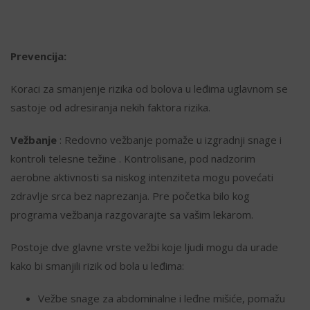
Prevencija:
Koraci za smanjenje rizika od bolova u leđima uglavnom se
sastoje od adresiranja nekih faktora rizika.
Vežbanje
: Redovno vežbanje pomaže u izgradnji snage i
kontroli telesne težine . Kontrolisane, pod nadzorim
aerobne aktivnosti sa niskog intenziteta mogu povećati
zdravlje srca bez naprezanja. Pre početka bilo kog
programa vežbanja razgovarajte sa vašim lekarom.
Postoje dve glavne vrste vežbi koje ljudi mogu da urade
kako bi smanjili rizik od bola u leđima:
Vežbe snage za abdominalne i leđne mišiće, pomažu