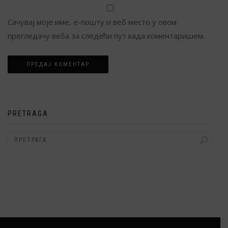
Сачувај моје име, е-пошту и веб место у овом
прегледачу веба за следећи пут када коментаришем.
Alternative:
PRETRAGA