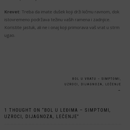
Krevet
: Treba da imate dušek koji drži kičmu ravnom, dok
istovremeno podržava težinu vaših ramena i zadnjice.
Koristite jastuk, ali ne i onaj koji primorava vaš vrat u strm
ugao.
Кретање
BOL U VRATU – SIMPTOMI,
UZROCI, DIJAGNOZA, LEČENJE
чланка
→
1 THOUGHT ON “
BOL U LEĐIMA – SIMPTOMI,
UZROCI, DIJAGNOZA, LEČENJE
”