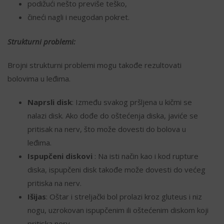
podižući nešto previše teško,
čineći nagli i neugodan pokret.
Strukturni problemi:
Brojni strukturni problemi mogu takođe rezultovati
bolovima u leđima.
Naprsli disk
: Između svakog pršljena u kičmi se
nalazi disk. Ako dođe do oštećenja diska, javiće se
pritisak na nerv, što može dovesti do bolova u
leđima.
Ispupčeni diskovi
: Na isti način kao i kod rupture
diska, ispupčeni disk takođe može dovesti do većeg
pritiska na nerv.
Išijas
: Oštar i streljački bol prolazi kroz gluteus i niz
nogu, uzrokovan ispupčenim ili oštećenim diskom koji
pritiska nerv.