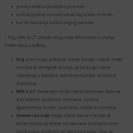
je bol u leđima posledica povrede,
možda postoji osnovni uzrok koji treba tretirati,
bol se nastavlja tokom dugog perioda.
– Rtg, MRI ili CT skener mogu dati informacije o stanju
mekih tkiva u leđima.
Rtg
zraci mogu pokazati stanje kostiju i otkriti znake
artritisa ili slomljenih kostiju, ali ne mogu otkriti
oštećenja u mišićima, kičmenoj moždini, živcima ili
diskovima.
MRI
ili
CT
skeniranje može otkriti hernirane diskove
ili probleme sa tkivom, tetivama, živcima,
ligamentima, krvnim sudovima, mišićima i kostima.
Skeneri kostiju
mogu otkriti tumore kostiju ili
kompresione prelome uzrokovane osteoporozom .
Kontrastno sredstvo se ubrizga u venu. Ono se