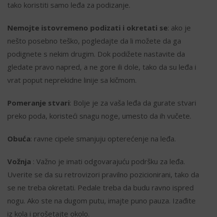
tako koristiti samo leđa za podizanje.
Nemojte istovremeno podizati i okretati se
: ako je
nešto posebno teško, pogledajte da li možete da ga
podignete s nekim drugim. Dok podižete nastavite da
gledate pravo napred, a ne gore ili dole, tako da su leđa i
vrat poput neprekidne linije sa kičmom.
Pomeranje stvari
: Bolje je za vaša leđa da gurate stvari
preko poda, koristeći snagu noge, umesto da ih vučete.
Obuća
: ravne cipele smanjuju opterećenje na leđa.
Vožnja
: Važno je imati odgovarajuću podršku za leđa.
Uverite se da su retrovizori pravilno pozicionirani, tako da
se ne treba okretati. Pedale treba da budu ravno ispred
nogu. Ako ste na dugom putu, imajte puno pauza. Izađite
iz kola i prošetajte okolo.