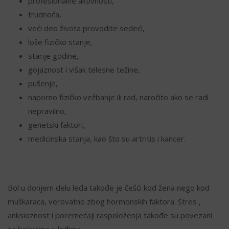
profesionalne aktivnosti,
trudnoća,
veći deo života provodite sedeći,
loše fizičko stanje,
starije godine,
gojaznost i višak telesne težine,
pušenje,
naporno fizičko vežbanje ili rad, naročito ako se radi
nepravilno,
genetski faktori,
medicinska stanja, kao što su artritis i kancer.
Bol u donjem delu leđa takođe je češći kod žena nego kod
muškaraca, verovatno zbog hormonskih faktora. Stres ,
anksioznost i poremećaji raspoloženja takođe su povezani