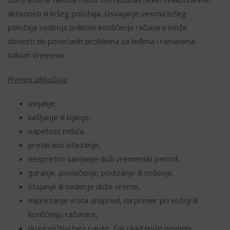
aktivnosti ili lošeg položaja. Usvajanje veoma lošeg
položaja sedenja prilikom korišćenja računara može
dovesti do povećanih problema sa leđima i ramenima
tokom vremena.
Primeri uključuju:
uvijanje,
kašljanje ili kijanje,
napetost mišića,
preterano istezanje,
nespretno savijanje duži vremenski period,
guranje, povlačenje, podizanje ili nošenje,
stajanje ili sedenje duže vreme,
naprezanje vrata unapred, na primer pri vožnji ili
korišćenju računara,
duga vožnja bez pauze, čak i kad niste povijeni,