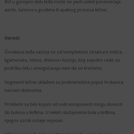
Bol u gornjem delu leđa može se javiti usled poremećaja
aorte, tumora u grudima ili upalnog procesa kičme .
Uzroci:
Čovekova leđa sastoji se od kompleksne strukture mišića,
ligamenata, tetiva, diskova i kostiju, koji zajedno rade za
podršku telu i omogućavaju nam da se krećemo.
Segmenti kičme ublaženi su podmetačima poput hrskavica
nazvani diskovima.
Problemi sa bilo kojom od ovih komponenti mogu dovesti
do bolova u leđima. U nekim slučajevima bola u leđima,
njegov uzrok ostaje nejasan.