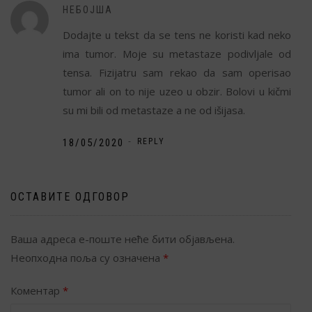
НЕБОЈША
Dodajte u tekst da se tens ne koristi kad neko
ima tumor. Moje su metastaze podivljale od
tensa. Fizijatru sam rekao da sam operisao
tumor ali on to nije uzeo u obzir. Bolovi u kičmi
su mi bili od metastaze a ne od išijasa.
-
18/05/2020
REPLY
ОСТАВИТЕ ОДГОВОР
Ваша адреса е-поште неће бити објављена.
Неопходна поља су означена
*
Коментар
*