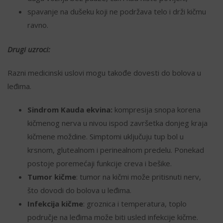
spavanje na dušeku koji ne podržava telo i drži kičmu
ravno.
Drugi uzroci:
Razni medicinski uslovi mogu takođe dovesti do bolova u
leđima.
Sindrom Kauda ekvina:
kompresija snopa korena
kičmenog nerva u nivou ispod završetka donjeg kraja
kičmene moždine. Simptomi uključuju tup bol u
krsnom, glutealnom i perinealnom predelu. Ponekad
postoje poremećaji funkcije creva i bešike.
Tumor kičme
: tumor na kičmi može pritisnuti nerv,
što dovodi do bolova u leđima.
Infekcija kičme
: groznica i temperatura, toplo
područje na leđima može biti usled infekcije kičme.