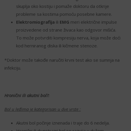
skuplja oko kostiju i pomaže doktoru da otkrije
probleme sa kostima pomoću posebne kamere.
Elektromiografija
ili
EMG
meri električne impulse
proizvedene od strane živaca kao odgovor mišića.
To može potvrditi kompresiju nerva, koja može doći
kod herniranog diska ili kičmene stenoze.
*Doktor može takođe naručiti krvni test ako se sumnja na
infekciju.
Hronični ili akutni bol?:
Bol u leđima je kategorisan u dve vrste :
Akutni bol počinje iznenada i traje do 6 nedelja.
Hronični ili dugotrajni bol se razvija u dužem