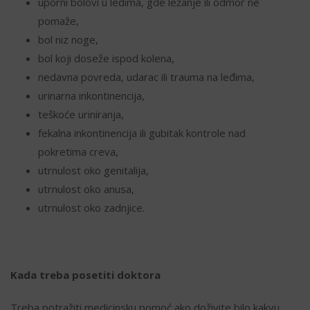
uporni bolovi u leđima, gde ležanje ili odmor ne
pomaže,
bol niz noge,
bol koji doseže ispod kolena,
nedavna povreda, udarac ili trauma na leđima,
urinarna inkontinencija,
teškoće uriniranja,
fekalna inkontinencija ili gubitak kontrole nad
pokretima creva,
utrnulost oko genitalija,
utrnulost oko anusa,
utrnulost oko zadnjice.
Kada treba posetiti doktora
Treba potražiti medicinsku pomoć ako doživite bilo kakvu