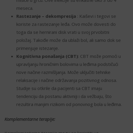
mišiće u grču. Ove inekcije su efikasne oko 3 do 4
meseca.
Rastezanje – dekompresija
: Kaiševi i tegovi se
koriste za rastezanje leđa. Ovo može dovesti do
toga da se hernirani disk vrati u svoj prvobitni
položaj. Takođe može da ublaži bol, ali samo dok se
primenjuje istezanje.
Kognitivna ponašanja (CBT)
: CBT može pomoći u
upravljanju hroničnim bolovima u leđima podstičući
nove načine razmišljanja. Može uključiti tehnike
relaksacije i načine održavanja pozitivnog odnosa.
Studije su otkrile da pacijenti sa CBT imaju
tendenciju da postanu aktivniji i da vežbaju, što
rezultira manjim rizikom od ponovnog bola u leđima.
Komplementarne terapije:
Komplementarne terapije mogu se koristiti uz