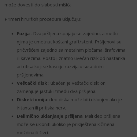
može dovesti do slabosti mišića.
Primeri hirurških procedura uključuju:
Fuzija
: Dva pršljena spajaju se zajedno, a među
njima je umetnut koštani graft/stent. Pršljenovi su
pričvršćeni zajedno sa metalnim pločama, šrafovima
ili kavezima. Postoji znatno uvećan rizik od nastanka
artritisa koji se kasnije razvija u susednim
pršljenovima.
Veštački disk
: ubačen je veštački disk; on
zamenjuje jastuk između dva pršljena.
Diskektomija
: deo diska može biti uklonjen ako je
iritantan ili pritiska nerv.
Delimično uklanjanje pršljena
: Mali deo pršljena
može se ukloniti ukoliko je priklještena kičmena
moždina ili živci.