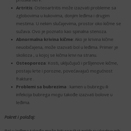
Artritis
: Osteoartritis može izazvati probleme sa
zglobovima u kukovima, donjim leđima i drugim
mestima. U nekim slučajevima, prostor oko kičme se
sužava. Ovo je poznato kao spinalna stenoza.
Abnormalna krivina kičme
: Ako je krivina kičme
neuobičajena, može izazvati bol u leđima. Primer je
skolioza , u kojoj se kičma krivi na stranu.
Osteoporoza
: Kosti, uključujući i pršljenove kičme,
postaju krte i porozne, povećavajući mogućnost
frakture .
Problemi sa bubrezima
: kamen u bubregu ili
infekcija bubrega mogu takođe izazvati bolove u
leđima.
Pokret i položaj:
Bol u leđima takođe može biti rezultat nekih svakodnevnih