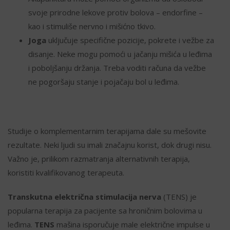
svoje prirodne lekove protiv bolova – endorfine –
kao i stimuliše nervno i mišićno tkivo.
Joga
uključuje specifične pozicije, pokrete i vežbe za
disanje. Neke mogu pomoći u jačanju mišića u leđima
i poboljšanju držanja. Treba voditi računa da vežbe
ne pogoršaju stanje i pojačaju bol u leđima.
Studije o komplementarnim terapijama dale su mešovite
rezultate. Neki ljudi su imali značajnu korist, dok drugi nisu.
Važno je, prilikom razmatranja alternativnih terapija,
koristiti kvalifikovanog terapeuta.
Transkutna električna stimulacija nerva
(TENS) je
popularna terapija za pacijente sa hroničnim bolovima u
leđima.
TENS
mašina isporučuje male električne impulse u