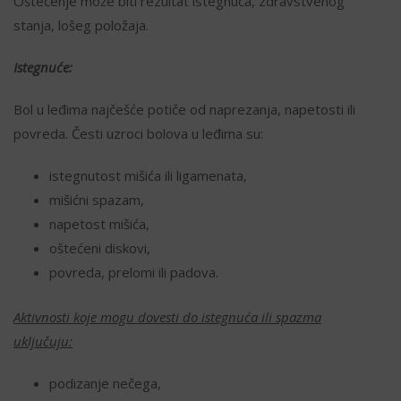
Oštećenje može biti rezultat istegnuća, zdravstvenog
stanja, lošeg položaja.
Istegnuće:
Bol u leđima najčešće potiče od naprezanja, napetosti ili
povreda. Česti uzroci bolova u leđima su:
istegnutost mišića ili ligamenata,
mišićni spazam,
napetost mišića,
oštećeni diskovi,
povreda, prelomi ili padova.
Aktivnosti koje mogu dovesti do istegnuća ili spazma
uključuju:
podizanje nečega,