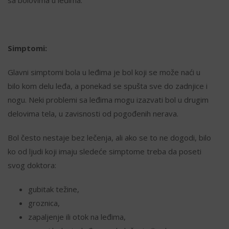
sa bolovima u leđima.
Simptomi:
Glavni simptomi bola u leđima je bol koji se može naći u
bilo kom delu leđa, a ponekad se spušta sve do zadnjice i
nogu. Neki problemi sa leđima mogu izazvati bol u drugim
delovima tela, u zavisnosti od pogođenih nerava.
Bol često nestaje bez lečenja, ali ako se to ne dogodi, bilo
ko od ljudi koji imaju sledeće simptome treba da poseti
svog doktora:
gubitak težine,
groznica,
zapaljenje ili otok na leđima,