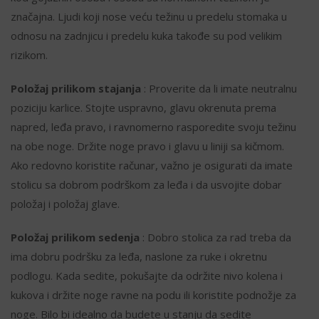
značajna. Ljudi koji nose veću težinu u predelu stomaka u
odnosu na zadnjicu i predelu kuka takođe su pod velikim
rizikom.
Položaj prilikom stajanja
: Proverite da li imate neutralnu
poziciju karlice. Stojte uspravno, glavu okrenuta prema
napred, leđa pravo, i ravnomerno rasporedite svoju težinu
na obe noge. Držite noge pravo i glavu u liniji sa kičmom.
Ako redovno koristite računar, važno je osigurati da imate
stolicu sa dobrom podrškom za leđa i da usvojite dobar
položaj i položaj glave.
Položaj prilikom sedenja
: Dobro stolica za rad treba da
ima dobru podršku za leđa, naslone za ruke i okretnu
podlogu. Kada sedite, pokušajte da održite nivo kolena i
kukova i držite noge ravne na podu ili koristite podnožje za
noge. Bilo bi idealno da budete u stanju da sedite