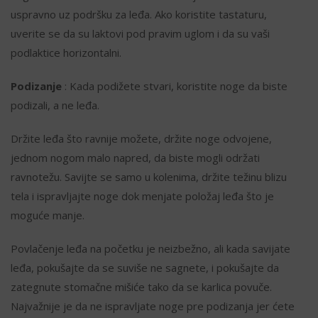
uspravno uz podršku za leđa. Ako koristite tastaturu,
uverite se da su laktovi pod pravim uglom i da su vaši
podlaktice horizontalni.
Podizanje
: Kada podižete stvari, koristite noge da biste
podizali, a ne leđa.
Držite leđa što ravnije možete, držite noge odvojene,
jednom nogom malo napred, da biste mogli održati
ravnotežu. Savijte se samo u kolenima, držite težinu blizu
tela i ispravljajte noge dok menjate položaj leđa što je
moguće manje.
Povlačenje leđa na početku je neizbežno, ali kada savijate
leđa, pokušajte da se suviše ne sagnete, i pokušajte da
zategnute stomačne mišiće tako da se karlica povuče.
Najvažnije je da ne ispravljate noge pre podizanja jer ćete