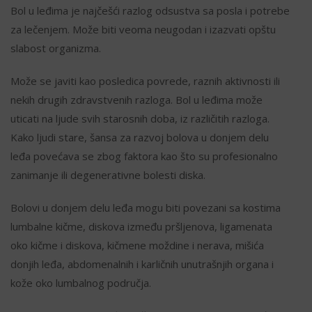
Bol u leđima je najčešći razlog odsustva sa posla i potrebe
za lečenjem. Može biti veoma neugodan i izazvati opštu
slabost organizma.
Može se javiti kao posledica povrede, raznih aktivnosti ili
nekih drugih zdravstvenih razloga. Bol u leđima može
uticati na ljude svih starosnih doba, iz različitih razloga.
Kako ljudi stare, šansa za razvoj bolova u donjem delu
leđa povećava se zbog faktora kao što su profesionalno
zanimanje ili degenerativne bolesti diska.
Bolovi u donjem delu leđa mogu biti povezani sa kostima
lumbalne kičme, diskova između pršljenova, ligamenata
oko kičme i diskova, kičmene moždine i nerava, mišića
donjih leđa, abdomenalnih i karličnih unutrašnjih organa i
kože oko lumbalnog područja.