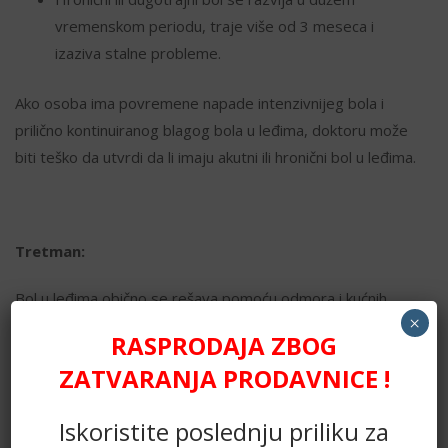
vremenskom periodu, traje više od 3 meseca i
izaziva stalne probleme.
Ako osoba ima povremene napade intenzivnijeg bola i
prilično kontinuiranog blagog bola u leđima, doktoru može
biti teško da utvrdi da li imaju akutni ili hronični bol u leđima.
Tretman:
Bol u leđima obično se rešava pomoću odmora i kućnih
×
lekova, ali ponekad je neophodno lečenje.
RASPRODAJA ZBOG
Domaći tretmani
ZATVARANJA PRODAVNICE !
Lekovi za ublažavanje bolova (OTC), obično nesteroidni
Iskoristite poslednju priliku za
antiinflamatorni lekovi ( NSAID ), kao što je ibuprofen,