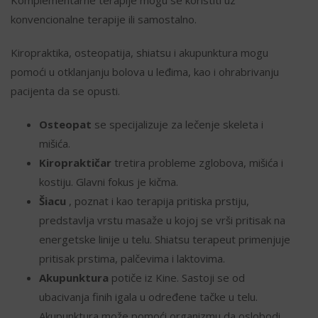
konvencionalne terapije ili samostalno.
Kiropraktika, osteopatija, shiatsu i akupunktura mogu
pomoći u otklanjanju bolova u leđima, kao i ohrabrivanju
pacijenta da se opusti.
Osteopat
se specijalizuje za lečenje skeleta i
mišića.
Kiropraktičar
tretira probleme zglobova, mišića i
kostiju. Glavni fokus je kičma.
Šiacu
, poznat i kao terapija pritiska prstiju,
predstavlja vrstu masaže u kojoj se vrši pritisak na
energetske linije u telu. Shiatsu terapeut primenjuje
pritisak prstima, palčevima i laktovima.
Akupunktura
potiče iz Kine. Sastoji se od
ubacivanja finih igala u određene tačke u telu.
Akupunktura može pomoći organizmu da oslobodi