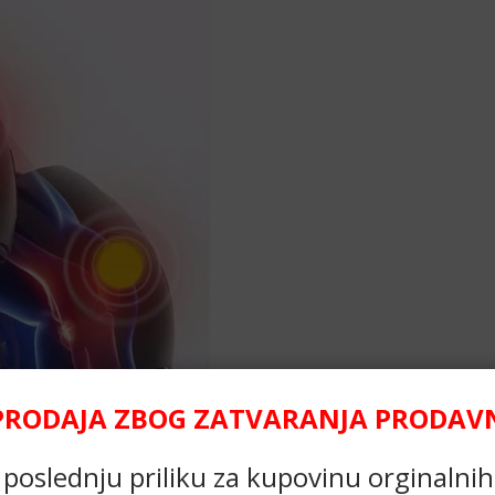
PRODAJA ZBOG ZATVARANJA PRODAVNI
e poslednju priliku za kupovinu orginalni