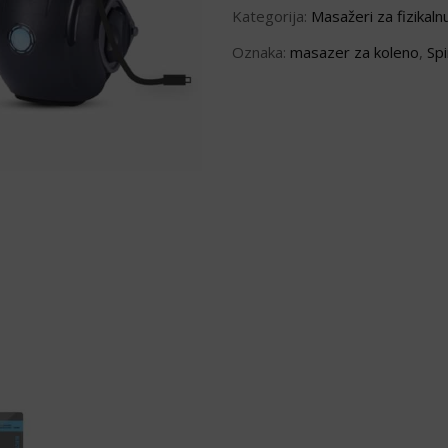
Kategorija:
Masažeri za fizikaln
Oznaka:
masazer za koleno
,
Sp