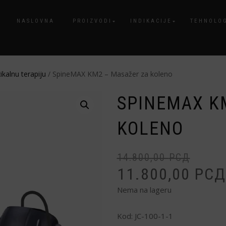
NASLOVNA
PROIZVODI
INDIKACIJE
TEHNOLO
ikalnu terapiju
/ SpineMAX KM2 – Masažer za koleno
SPINEMAX K
KOLENO
14.800,00
РСД
11.800,00
РСД
Nema na lageru
Kod:
JC-100-1-1