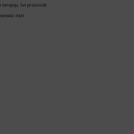
u terapiju
,
Svi proizvodi
ineMAX KM1