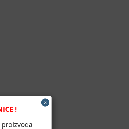
×
CE !
h proizvoda