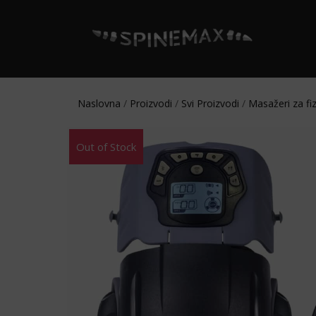
Naslovna
/
Proizvodi
/
Svi Proizvodi
/
Masažeri za fiz
Popust!
Out of Stock