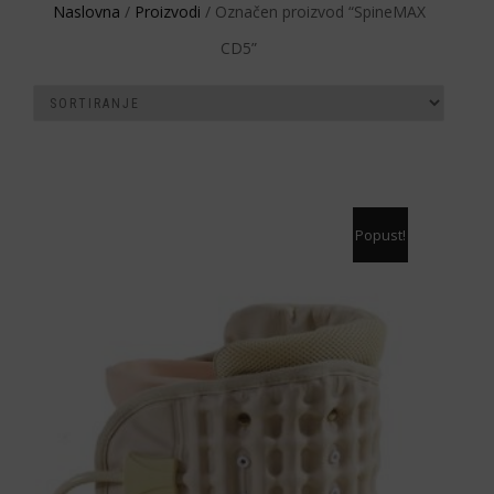
Naslovna
/
Proizvodi
/ Označen proizvod “SpineMAX
CD5”
Popust!