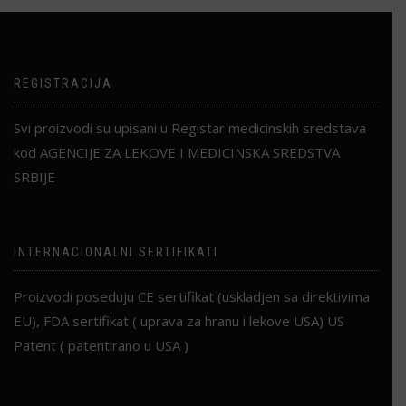
Опције
могу
бити
изабране
REGISTRACIJA
на
страници
производа.
Svi proizvodi su upisani u Registar medicinskih sredstava
kod AGENCIJE ZA LEKOVE I MEDICINSKA SREDSTVA
SRBIJE
INTERNACIONALNI SERTIFIKATI
Proizvodi poseduju CE sertifikat (uskladjen sa direktivima
EU), FDA sertifikat ( uprava za hranu i lekove USA) US
Patent ( patentirano u USA )