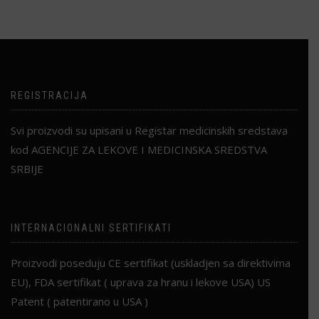
5.500,00 рсд.
варијанти.
Опције
могу
бити
изабране
REGISTRACIJA
на
страници
производа.
Svi proizvodi su upisani u Registar medicinskih sredstava
kod AGENCIJE ZA LEKOVE I MEDICINSKA SREDSTVA
SRBIJE
INTERNACIONALNI SERTIFIKATI
Proizvodi poseduju CE sertifikat (uskladjen sa direktivima
EU), FDA sertifikat ( uprava za hranu i lekove USA) US
Patent ( patentirano u USA )