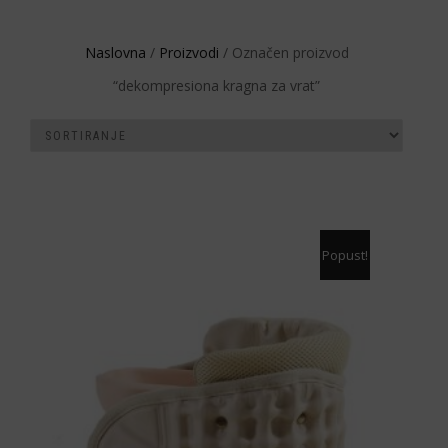
Naslovna
/
Proizvodi
/ Označen proizvod
“dekompresiona kragna za vrat”
Popust!